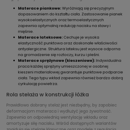
Materace piankowe:
Wyróżniają się precyzyjnym
dopasowaniem do kształtu ciała. Zastosowanie pianek
wysokoelastycznych oraz termoelastycznych
zapewnia optymalną redukcję nacisku na stawy i
mięśnie.
Materace lateksowe:
Cechuje je wysoka
elastyczność punktowa oraz doskonałe właściwości
antyalergiczne. Struktura lateksu jest wysoce odporna
na gromadzenie się roztoczy, kurzu i pleśni.
Materace sprężynowe (kieszeniowe):
Indywidualna
praca każdej sprężyny umieszczonej w osobnej
kieszeni materiałowej gwarantuje punktowe podparcie
ciała. Tego typu wkład zapewnia również bardzo dobrą
cyrkulację powietrza.
Rola stelaża w konstrukcji łóżka
Prawidłowo dobrany stelaż jest niezbędny, by zapobiec
deformacjom materaca i wydłużyć jego żywotność.
Zapewnia on odpowiednią wentylację wkładu oraz
amortyzuje siłę nacisku. Wśród dostępnych wariantów
znajdują się stelaże klasyczne oraz modele z regulacją,