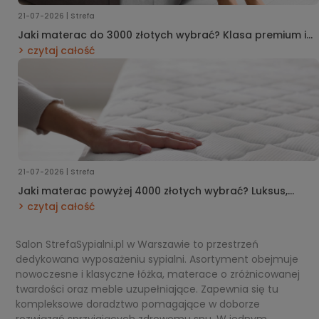
21-07-2026 | Strefa
Jaki materac do 3000 złotych wybrać? Klasa premium i
inżynieria zaawansowanego komfortu snu
czytaj całość
21-07-2026 | Strefa
Jaki materac powyżej 4000 złotych wybrać? Luksus,
biomedyczny komfort i inżynieria snu najwyższej próby
czytaj całość
Salon StrefaSypialni.pl w Warszawie to przestrzeń
dedykowana wyposażeniu sypialni. Asortyment obejmuje
nowoczesne i klasyczne łóżka, materace o zróżnicowanej
twardości oraz meble uzupełniające. Zapewnia się tu
kompleksowe doradztwo pomagające w doborze
rozwiązań sprzyjających zdrowemu snu. W jednym