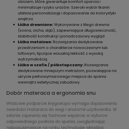
obiciem, które gwarantuje komfort oparcia i
minimalizuje ryzyko urazów. Szeroki wybór tkanin
ułatwia personalizację i dopasowanie do kolorystyki
wnętrza.
Łóżka drewniane:
Wykonywane z litego drewna
(sosna, olcha, dąb), zapewniające długowieczność,
stabilność konstrukcji i ponadczasowy wygląd.
Łóżka metalowe:
Rozwiązania dedykowane
przestrzeniom o charakterze nowoczesnym lub
loftowym, łączące wizualną lekkość z wysoką
wytrzymałością.
Łóżka w szafie / pólkotapczany:
Rozwiązania
dedykowane mniejszym metrażom, pozwalające na
ukrycie pełnowymiarowego miejsca do spania
wewnątrz estetycznej zabudowy.
Dobór materaca a ergonomia snu
Właściwe podparcie kręgosłupa wymaga dopasowania
twardości materaca do wagi i anatomii użytkownika. W
salonie zapewnia się fachowe wsparcie w wyborze
odpowiedniego podłoża do spania, uwzględniając
najpopularniejsze na rynku technologie wkładów: