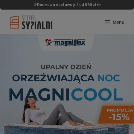
🛒Darmowa dostawa już od 999 zł 🛏️